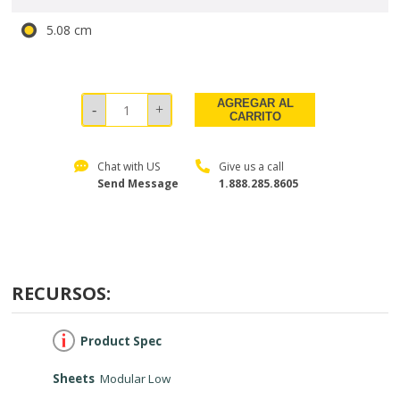
5.08 cm
AGREGAR AL
CARRITO
Chat with US
Give us a call
Send Message
1.888.285.8605
RECURSOS:
Product Spec
Sheets
Modular Low