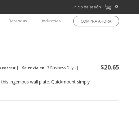
0
Inicio de sesión
Barandas
Industrias
COMPRA AHORA
$20.65
a correa:
|
Se envia en:
3 Business Days
|
 this ingenious wall plate. Quickmount simply