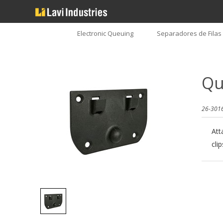
Electronic Queuing
Separadores de Filas
Qu
26-301
Att
cli