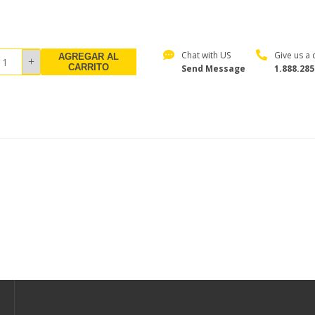
Chat with US
Give us a c
AGREGAR AL
CARRITO
Send Message
1.888.285