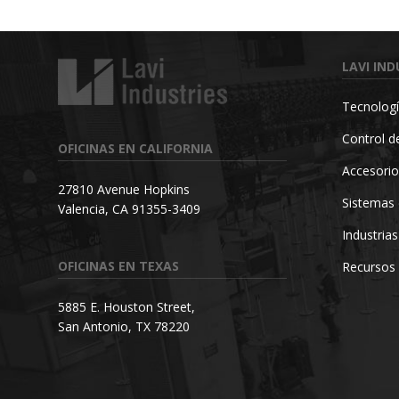
LAVI IND
Tecnologí
Control de
OFICINAS EN CALIFORNIA
Accesorio
27810 Avenue Hopkins
Sistemas 
Valencia, CA 91355-3409
Industrias
OFICINAS EN TEXAS
Recursos
5885 E. Houston Street,
San Antonio, TX 78220