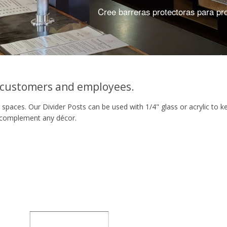
Cree barreras protectoras para pro
d customers and employees.
 spaces. Our Divider Posts can be used with 1/4" glass or acrylic to k
to complement any décor.