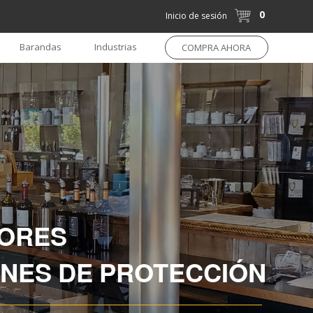
0
Inicio de sesión
Barandas
Industrias
COMPRA AHORA
SORES
ONES DE PROTECCIÓN