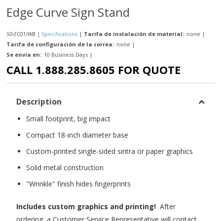
Edge Curve Sign Stand
50-EC01/WB |
Specifications
|
Tarifa de instalación de material:
none
|
Tarifa de configuración de la correa:
none
|
Se envia en:
10 Business Days
|
CALL 1.888.285.8605 FOR QUOTE
Description
Small footprint, big impact
Compact 18-inch diameter base
Custom-printed single-sided sintra or paper graphics
Solid metal construction
"Wrinkle" finish hides fingerprints
Includes custom graphics and printing!
After
ordering, a Customer Service Representative will contact