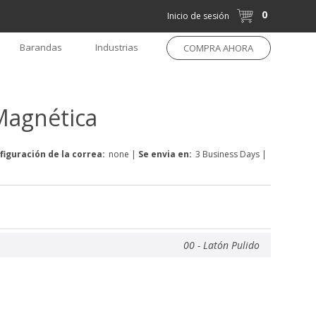
0
Inicio de sesión
Barandas
Industrias
COMPRA AHORA
Magnética
figuración de la correa:
none
|
Se envia en:
3 Business Days
|
00 - Latón Pulido