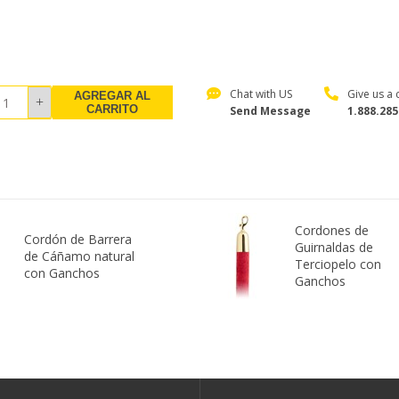
Chat with US
Give us a c
AGREGAR AL
CARRITO
Send Message
1.888.285
Cordones de
Cordón de Barrera
Guirnaldas de
de Cáñamo natural
Terciopelo con
con Ganchos
Ganchos