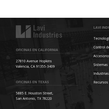
LAVI IND
Tecnologí
Control de
OFICINAS EN CALIFORNIA
Accesorio
27810 Avenue Hopkins
Sistemas 
Valencia, CA 91355-3409
Industrias
OFICINAS EN TEXAS
Recursos
5885 E. Houston Street,
San Antonio, TX 78220