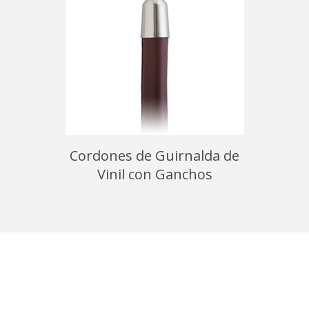
ldas de
Cordones de Guirnalda de
Cordón 
anchos
Vinil con Ganchos
de 