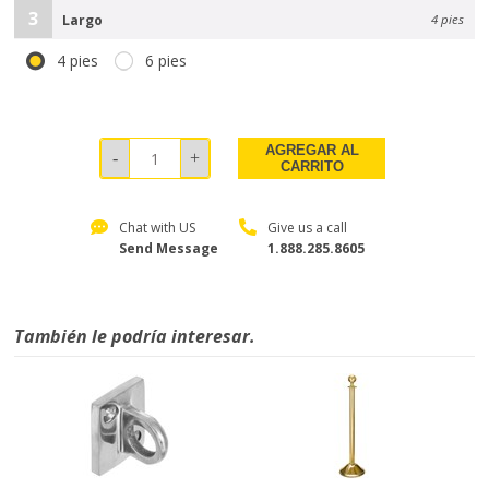
3
Largo
4 pies
4 pies
6 pies
AGREGAR AL
CARRITO
Chat with US
Give us a call
Send Message
1.888.285.8605
También le podría interesar.