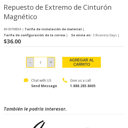
Repuesto de Extremo de Cinturón
Magnético
80-907MBEA |
Tarifa de instalación de material:
|
Tarifa de configuración de la correa:
|
Se envia en:
3 Business Days
|
$36.00
AGREGAR AL
CARRITO
Chat with US
Give us a call
Send Message
1.888.285.8605
También le podría interesar.