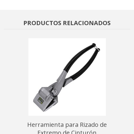
PRODUCTOS RELACIONADOS
 JetTrac
Herramienta para Rizado de
Repue
nto
Extremo de Cinturón
Cintu