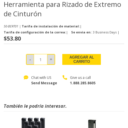
Herramienta para Rizado de Extremo
de Cinturón
50-BERT01 |
Tarifa de instalación de material:
|
Tarifa de configuración de la correa:
|
Se envia en:
3 Business Days
|
$53.80
AGREGAR AL
CARRITO
Chat with US
Give us a call
Send Message
1.888.285.8605
También le podría interesar.