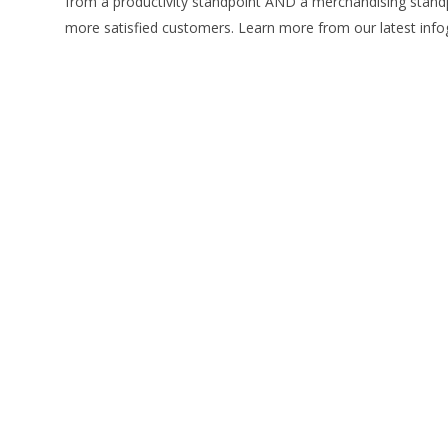
from a productivity standpoint AND a merchandising standp
more satisfied customers. Learn more from our latest info