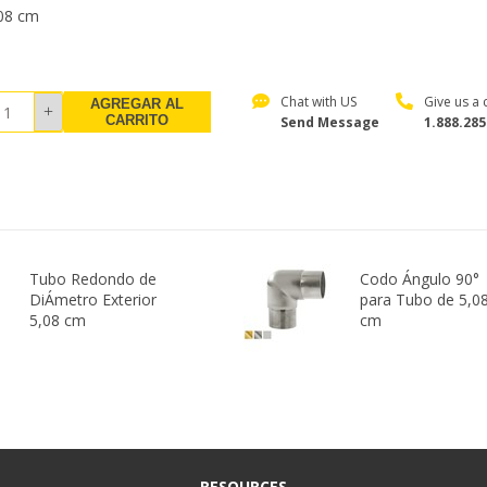
08 cm
Chat with US
Give us a c
AGREGAR AL
CARRITO
Send Message
1.888.285
Tubo Redondo de
Codo Ángulo 90°
DiÁmetro Exterior
para Tubo de 5,0
5,08 cm
cm
RESOURCES