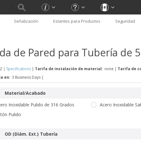
Señalización
Estantes para Productos
Seguridad
ida de Pared para Tubería de 
2 |
Specifications
|
Tarifa de instalación de material:
none
|
Tarifa de c
ia en:
3 Business Days
|
Material/Acabado
ero Inoxidable Pulido de 316 Grados
Acero Inoxidable Sa
tón Pulido
OD (Diám. Ext.) Tubería