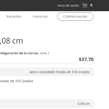
0
Inicio de sesión
Barandas
Industrias
COMPRA AHORA
5,08 cm
onfiguración de la correa:
none
|
$37.70
Acero Inoxidable Pulido de 316 Grados
tinado de 316 Grados
5.08 cm