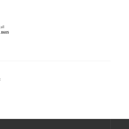
all
.8605
8