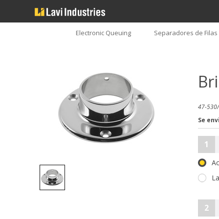
Electronic Queuing
Separadores de Filas
Br
47-530/
Se env
1
Ac
La
2