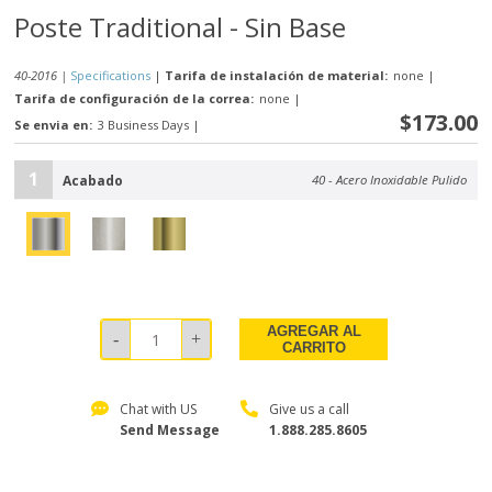
Poste Traditional - Sin Base
40-2016 |
Specifications
|
Tarifa de instalación de material:
none
|
Tarifa de configuración de la correa:
none
|
$173.00
Se envia en:
3 Business Days
|
1
Acabado
40 - Acero Inoxidable Pulido
AGREGAR AL
CARRITO
Chat with US
Give us a call
Send Message
1.888.285.8605