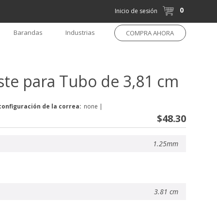
0
Inicio de sesión
Barandas
Industrias
COMPRA AHORA
ste para Tubo de 3,81 cm
configuración de la correa:
none
|
$48.30
1.25mm
3.81 cm