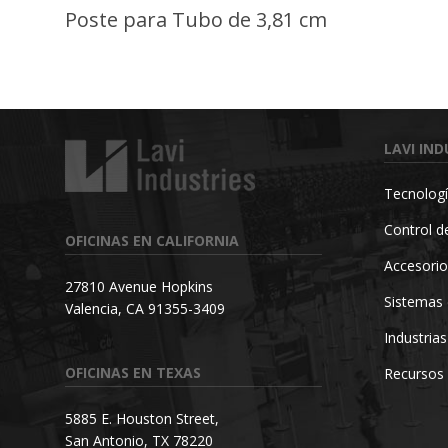
Poste para Tubo de 3,81 cm
LAVI IND
Tecnologí
Control de
OFICINAS EN CALIFORNIA
Accesorio
27810 Avenue Hopkins
Sistemas 
Valencia, CA 91355-3409
Industrias
OFICINAS EN TEXAS
Recursos
5885 E. Houston Street,
San Antonio, TX 78220