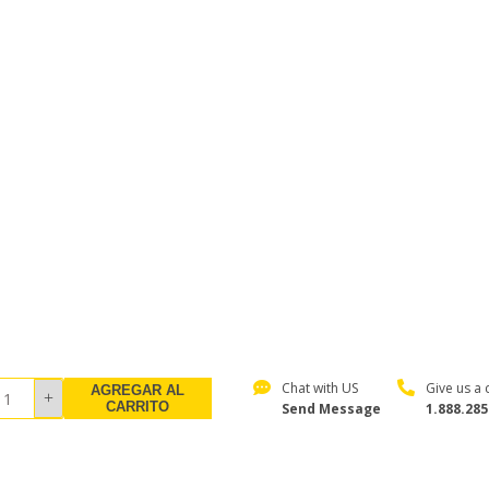
Chat with US
Give us a c
AGREGAR AL
CARRITO
Send Message
1.888.285