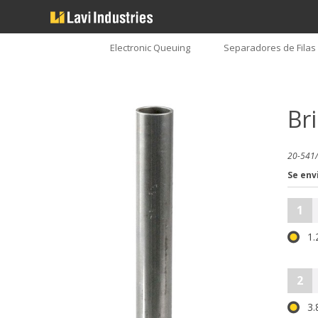
Electronic Queuing
Separadores de Filas
Br
20-541/
Se env
1
1
2
3.