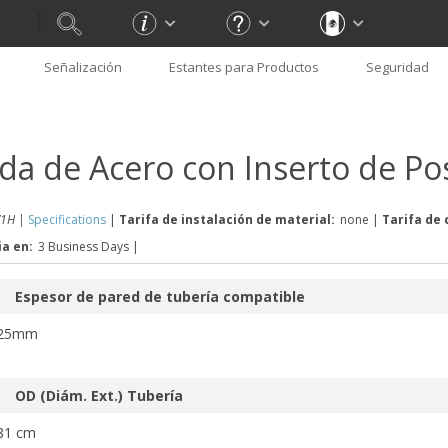
Señalización
Estantes para Productos
Seguridad
ida de Acero con Inserto de Po
1H |
Specifications
|
Tarifa de instalación de material:
none
|
Tarifa de 
ia en:
3 Business Days
|
Espesor de pared de tubería compatible
.25mm
OD (Diám. Ext.) Tubería
81 cm