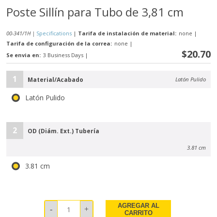
Poste Sillín para Tubo de 3,81 cm
00-341/1H |
Specifications
|
Tarifa de instalación de material:
none
|
Tarifa de configuración de la correa:
none
|
$20.70
Se envia en:
3 Business Days
|
1
Material/Acabado
Latón Pulido
Latón Pulido
2
OD (Diám. Ext.) Tubería
3.81 cm
3.81 cm
AGREGAR AL
CARRITO