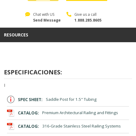
Chat with US
Give us a call
Send Message
1.888.285.8605
RESOURCES
ESPECIFICACIONES:
I
SPEC SHEET:
Saddle Post for 1.5" Tubing
CATALOG:
Premium Architectural Railing and Fittings
CATALOG:
316-Grade Stainless Steel Railing Systems