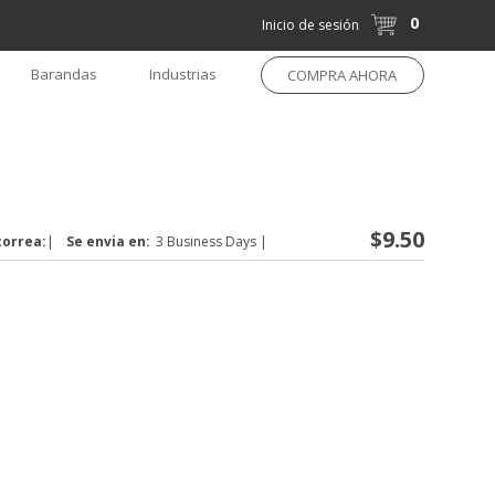
0
Inicio de sesión
Barandas
Industrias
COMPRA AHORA
$9.50
correa:
|
Se envia en:
3 Business Days
|