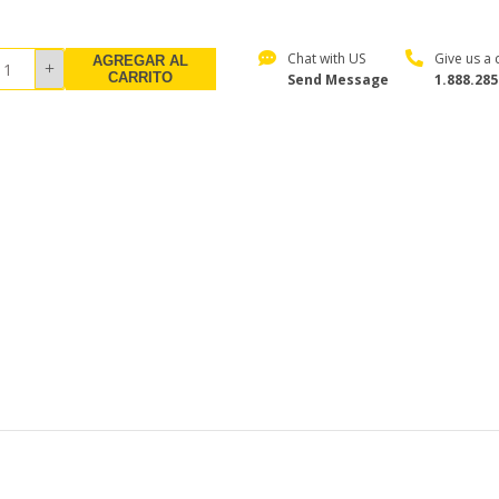
Chat with US
Give us a c
AGREGAR AL
CARRITO
Send Message
1.888.285