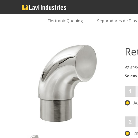
Electronic Queuing
Separadores de Filas
Re
47-608/
Se env
1
Ac
2
2