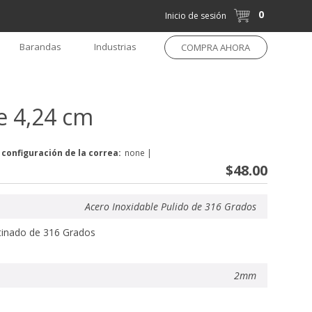
0
Inicio de sesión
Barandas
Industrias
COMPRA AHORA
e 4,24 cm
 configuración de la correa:
none
|
$48.00
Acero Inoxidable Pulido de 316 Grados
tinado de 316 Grados
2mm