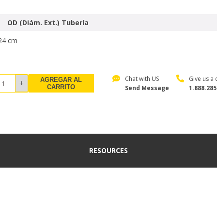
OD (Diám. Ext.) Tubería
24 cm
Chat with US
Give us a c
AGREGAR AL
CARRITO
Send Message
1.888.285
RESOURCES