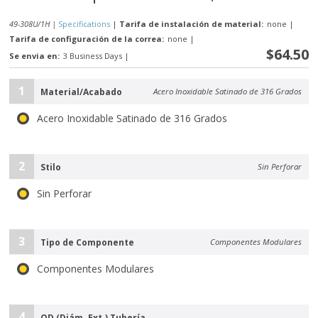
49-308U/1H |
Specifications
|
Tarifa de instalación de material:
none
|
Tarifa de configuración de la correa:
none
|
$64.50
Se envia en:
3 Business Days
|
1
Material/Acabado
Acero Inoxidable Satinado de 316 Grados
Acero Inoxidable Satinado de 316 Grados
2
Stilo
Sin Perforar
Sin Perforar
3
Tipo de Componente
Componentes Modulares
Componentes Modulares
4
OD (Diám. Ext.) Tubería