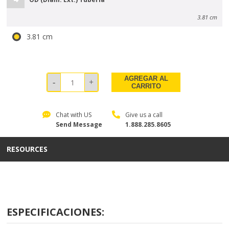
3.81 cm
3.81 cm
AGREGAR AL
CARRITO
Chat with US
Give us a call
Send Message
1.888.285.8605
RESOURCES
ESPECIFICACIONES: