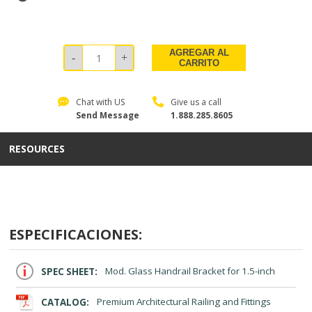
AGREGAR AL
CARRITO
Chat with US
Give us a call
Send Message
1.888.285.8605
RESOURCES
ESPECIFICACIONES:
SPEC SHEET:
Mod. Glass Handrail Bracket for 1.5-inch
CATALOG:
Premium Architectural Railing and Fittings