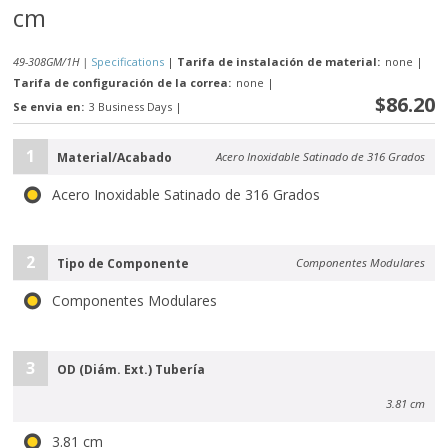
cm
49-308GM/1H |
Specifications
|
Tarifa de instalación de material:
none
|
Tarifa de configuración de la correa:
none
|
$86.20
Se envia en:
3 Business Days
|
1
Material/Acabado
Acero Inoxidable Satinado de 316 Grados
Acero Inoxidable Satinado de 316 Grados
2
Tipo de Componente
Componentes Modulares
Componentes Modulares
3
OD (Diám. Ext.) Tubería
3.81 cm
3.81 cm