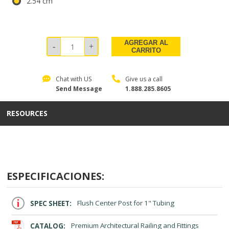
2.54 cm
AGREGAR AL
CARRITO
Chat with US
Give us a call
Send Message
1.888.285.8605
RESOURCES
ESPECIFICACIONES:
SPEC SHEET:
Flush Center Post for 1" Tubing
CATALOG:
Premium Architectural Railing and Fittings