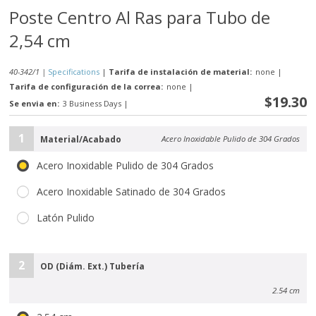
Poste Centro Al Ras para Tubo de
2,54 cm
40-342/1 |
Specifications
|
Tarifa de instalación de material:
none
|
Tarifa de configuración de la correa:
none
|
$19.30
Se envia en:
3 Business Days
|
1
Material/Acabado
Acero Inoxidable Pulido de 304 Grados
Acero Inoxidable Pulido de 304 Grados
Acero Inoxidable Satinado de 304 Grados
Latón Pulido
2
OD (Diám. Ext.) Tubería
2.54 cm