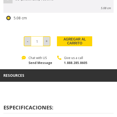
5.08 cm
5.08 cm
AGREGAR AL
CARRITO
Chat with US
Give us a call
Send Message
1.888.285.8605
RESOURCES
ESPECIFICACIONES: