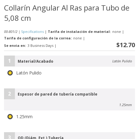
Collarín Angular Al Ras para Tubo de
5,08 cm
00-801/2 |
Specifications
|
Tarifa de instalación de material:
none
|
Tarifa de configuración de la correa:
none
|
$12.70
Se envia en:
3 Business Days
|
1
Material/Acabado
Latón Pulido
Latón Pulido
2
Espesor de pared de tubería compatible
1.25mm
1.25mm
3
OD (Diám. Ext.) Tubería