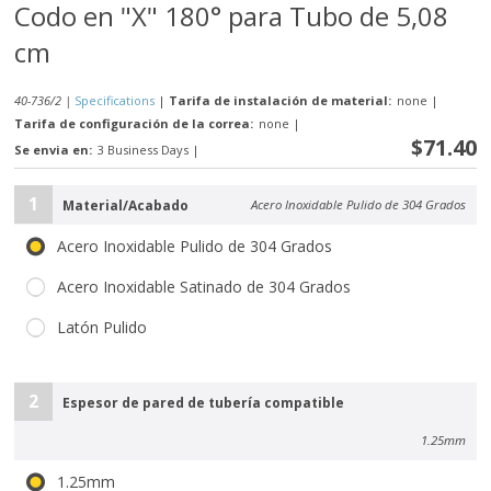
Codo en "X" 180° para Tubo de 5,08
cm
40-736/2 |
Specifications
|
Tarifa de instalación de material:
none
|
Tarifa de configuración de la correa:
none
|
$71.40
Se envia en:
3 Business Days
|
1
Material/Acabado
Acero Inoxidable Pulido de 304 Grados
Acero Inoxidable Pulido de 304 Grados
Acero Inoxidable Satinado de 304 Grados
Latón Pulido
2
Espesor de pared de tubería compatible
1.25mm
1.25mm