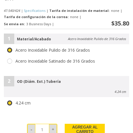
47-540/424 |
Specifications
|
Tarifa de instalación de material:
none
|
Tarifa de configuración de la correa:
none
|
$35.80
Se envia en:
3 Business Days
|
1
Material/Acabado
Acero Inoxidable Pulido de 316 Grados
Acero Inoxidable Pulido de 316 Grados
Acero Inoxidable Satinado de 316 Grados
2
OD (Diám. Ext.) Tubería
4.24 cm
4.24 cm
AGREGAR AL
CARRITO