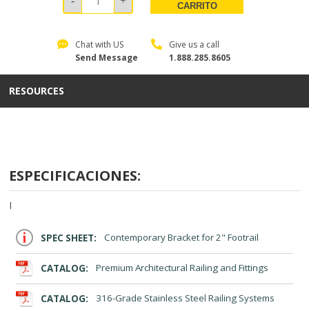
CARRITO
Chat with US
Give us a call
Send Message
1.888.285.8605
RESOURCES
ESPECIFICACIONES:
I
SPEC SHEET:
Contemporary Bracket for 2" Footrail
CATALOG:
Premium Architectural Railing and Fittings
CATALOG:
316-Grade Stainless Steel Railing Systems