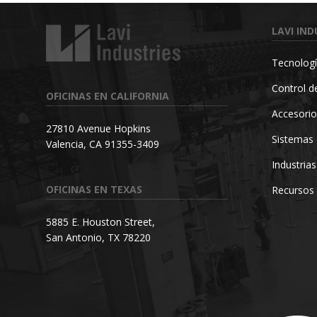
LAVI IND
Tecnologí
Control de
OFICINAS EN CALIFORNIA
Accesorio
27810 Avenue Hopkins
Sistemas 
Valencia, CA 91355-3409
Industrias
OFICINAS EN TEXAS
Recursos
5885 E. Houston Street,
San Antonio, TX 78220