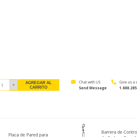
Chat with US
Give us a c
AGREGAR AL
CARRITO
Send Message
1.888.285
Barrera de Contro
Placa de Pared para