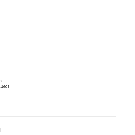
all
.8605
l