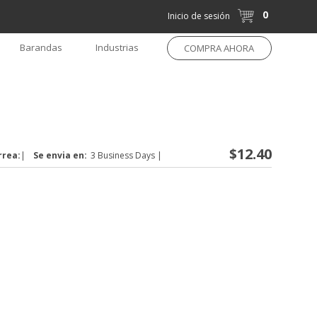
0
Inicio de sesión
Barandas
Industrias
COMPRA AHORA
$12.40
rrea:
|
Se envia en:
3 Business Days
|