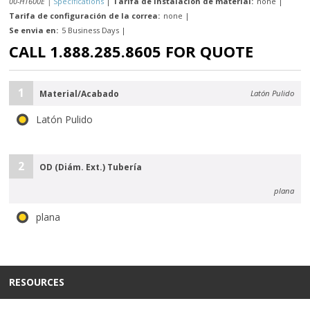
00-H1600E |
Specifications
|
Tarifa de instalación de material:
none
|
Tarifa de configuración de la correa:
none
|
Se envia en:
5 Business Days
|
CALL 1.888.285.8605 FOR QUOTE
1
Material/Acabado
Latón Pulido
Latón Pulido
2
OD (Diám. Ext.) Tubería
plana
plana
RESOURCES