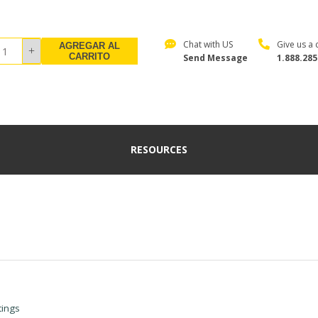
Chat with US
Give us a c
AGREGAR AL
CARRITO
Send Message
1.888.285
RESOURCES
tings