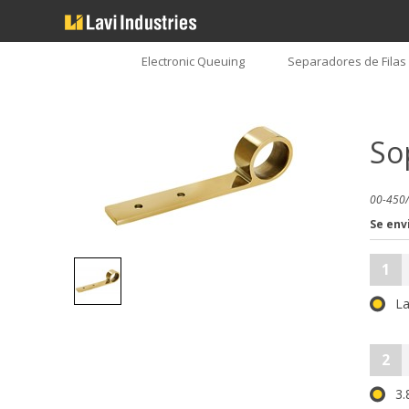
Electronic Queuing
Separadores de Filas
So
00-450/
Se env
1
La
2
3.