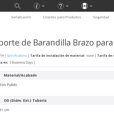
Señalización
Estantes para Productos
Seguridad
porte de Barandilla Brazo par
1H |
Specifications
|
Tarifa de instalación de material:
none
|
Tarifa de 
ia en:
3 Business Days
|
Material/Acabado
tón Pulido
OD (Diám. Ext.) Tubería
81 cm