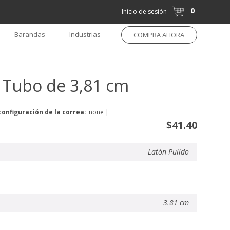
0
Inicio de sesión
Barandas
Industrias
COMPRA AHORA
a Tubo de 3,81 cm
configuración de la correa:
none
|
$41.40
Latón Pulido
3.81 cm