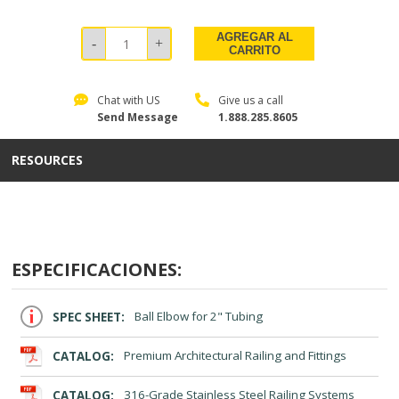
AGREGAR AL
CARRITO
Chat with US
Give us a call
Send Message
1.888.285.8605
RESOURCES
ESPECIFICACIONES:
SPEC SHEET:
Ball Elbow for 2" Tubing
CATALOG:
Premium Architectural Railing and Fittings
CATALOG:
316-Grade Stainless Steel Railing Systems