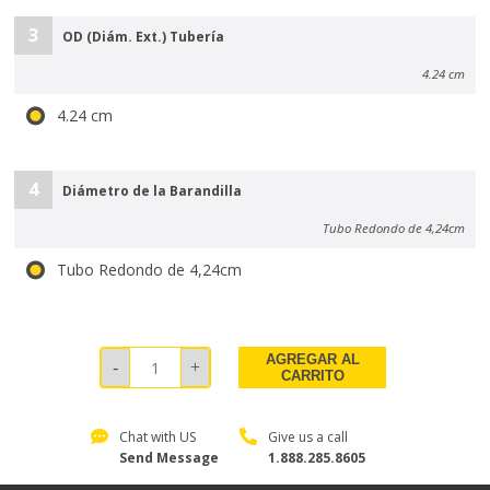
3
OD (Diám. Ext.) Tubería
4.24 cm
4.24 cm
4
Diámetro de la Barandilla
Tubo Redondo de 4,24cm
Tubo Redondo de 4,24cm
AGREGAR AL
CARRITO
Chat with US
Give us a call
Send Message
1.888.285.8605